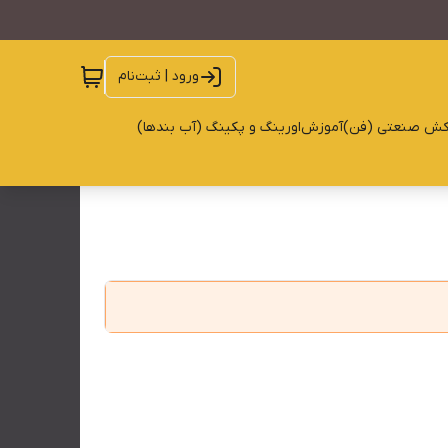
ورود | ثبت‌نام
کش صنعتی (فن)
آموزش
اورینگ و پکینگ (آب بندها)