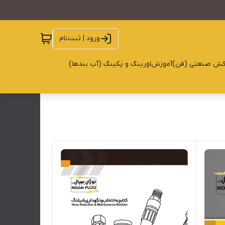
ورود | ثبت‌نام
کش صنعتی (فن)
آموزش
اورینگ و پکینگ (آب بندها)