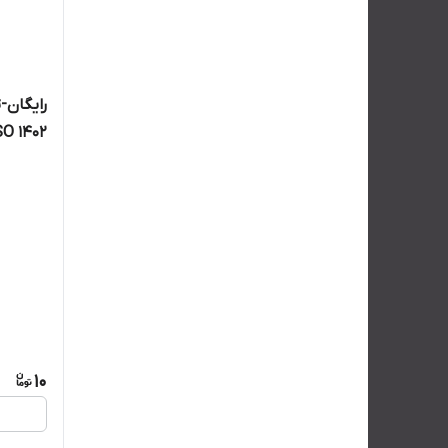
رایگان
توضیحا
10