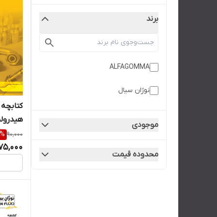
برند
ALFAGOMMA
نوژان سیال
کتابچه 
هیدرولی
موجودی
%
90,000
75,000
محدوده قیمت