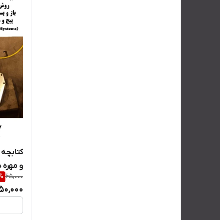
کتابچه 
و مهره 
%
65,000
50,000