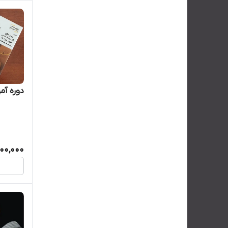
دوره آم
000,000