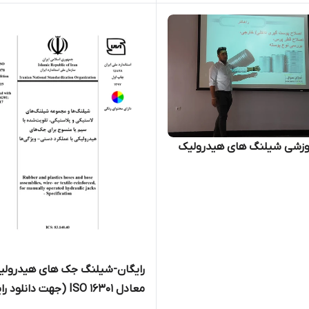
موزشی شیلنگ های هیدرولیک
رایگان-شیلنگ جک های هیدرولی
معادل ISO 16301 (جهت دانلود
در بخش توضیحات کلیک بفرمایی