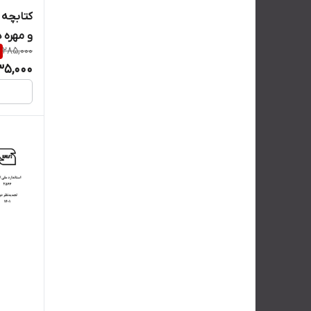
کتابچه 
و مهره 
285,000
35,000