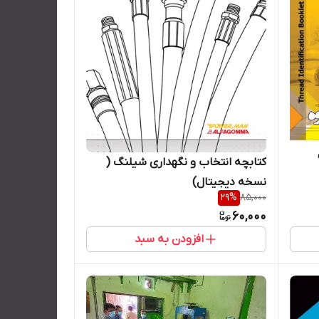
کتابچه انتخاب و نگهداری شیلنگ (
نسخه دیجیتال)
29
%
85,000
60,000
افزودن به سبد