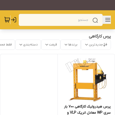
پرس کارگاهی
جدیدترین
برندها
قیمت
دسته‌بندی
فقط محص
پرس هیدرولیک کارگاهی 700 بار
سری WP معادل انرپک VLP و