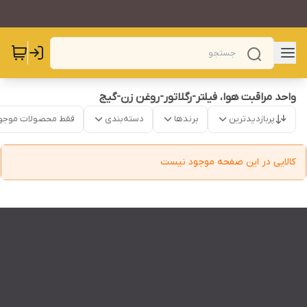
واحد مراقبت هوا، فیلتر-رگلاتور-روغن زن-گیج
پربازدیدترین
برندها
دسته‌بندی
فقط محصولات موجو
کالایی در این صفحه موجود نیست