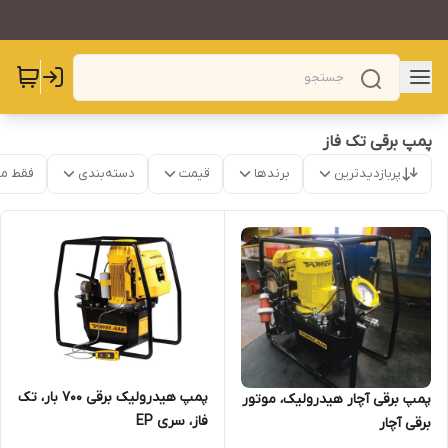
پمپ برقی تک فاز
پربازدیدترین
برندها
قیمت
دسته‌بندی
فقط م
پمپ هیدرولیک برقی 700 بار، تک
پمپ برقی آچار هیدرولیک، موتور
فاز، سری EP
برقی آچار