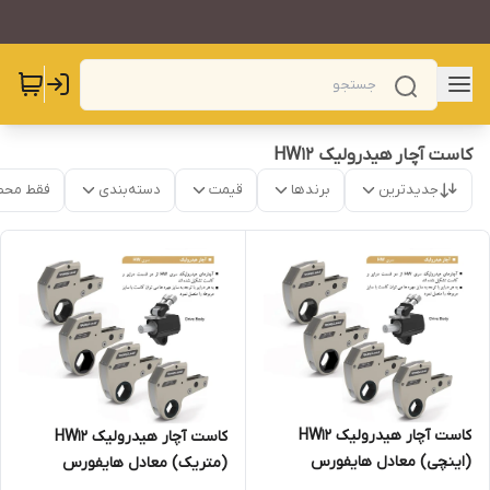
کاست آچار هیدرولیک HW12
جدیدترین
برندها
قیمت
دسته‌بندی
فقط محص
کاست آچار هیدرولیک HW12
کاست آچار هیدرولیک HW12
(اینچی) معادل هایفورس
(متریک) معادل هایفورس
TWH120NRH
TWH120NRH