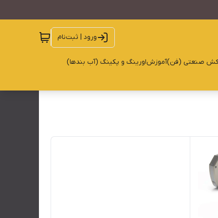
ورود | ثبت‌نام
کش صنعتی (فن)
آموزش
اورینگ و پکینگ (آب بندها)