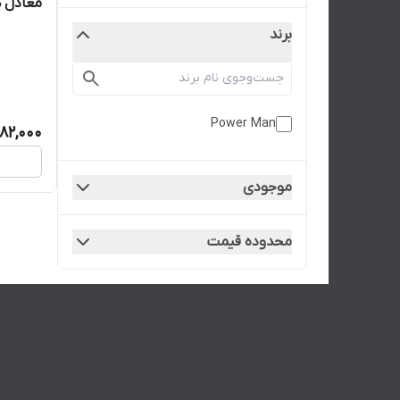
معادل هایف
برند
Power Man
782,000
موجودی
محدوده قیمت