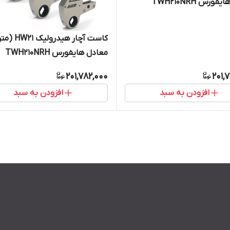
ورس TWH210NRH
کاست آچار هیدرو
معادل هایفورس TWH210NRH
201,782,000
201,
افزودن به سبد
افزودن به سبد