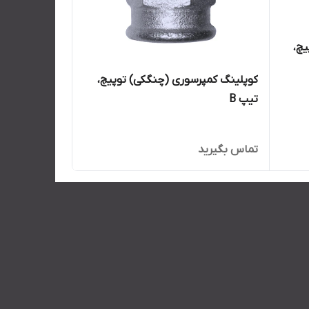
یچ،
کوپلینگ کمپرسوری (چنگکی) توپیچ،
تیپ B
تماس بگیرید