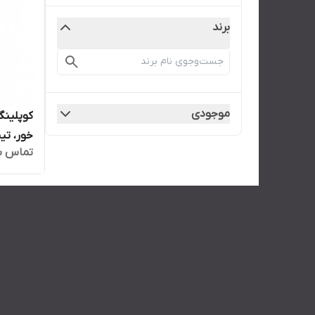
برند
موجودی
کوپلین
خور، تیپ
تماس ب