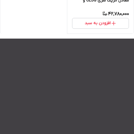
معادل انرپک سری CLSG و
هایفورس HGG
42,780,000
افزودن به سبد