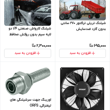
شیلنگ تریلی تراکتور 270 سانتی
شیلنگ کارواش صنعتی 1/4 دو
بدون گارد ضدسایش
لایه سیم بدون روکش محافظ
پلاستیکی، دارای گواهی تست
2,300,000
695,000
هیدرواستاتیک
افزودن به سبد
افزودن به سبد
اورینگ جهت سرشیلنگی های
لیفتراکی، ORFS