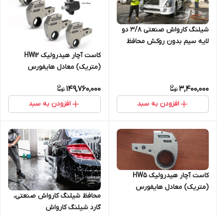
شیلنگ کارواش صنعتی 3/8 دو
لایه سیم بدون روکش محافظ
پلاستیکی، دارای گواهی تست
کاست آچار هیدرولیک HW12
هیدرواستاتیک
(متریک) معادل هایفورس
TWH120NRH
149,760,000
3,400,000
افزودن به سبد
افزودن به سبد
کاست آچار هیدرولیک HW5
(متریک) معادل هایفورس
محافظ شیلنگ کارواش صنعتی،
TWH54NRH
گارد شیلنگ کارواش