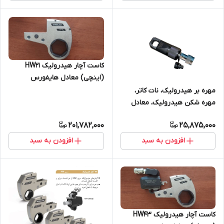
کاست آچار هیدرولیک HW21
(اینچی) معادل هایفورس
TWH210NRH
مهره بر هیدرولیک، نات کاتر،
مهره شکن هیدرولیک، معادل
انرپک NC و هایفورس NS
201,782,000
25,875,000
افزودن به سبد
افزودن به سبد
کاست آچار هیدرولیک HW43