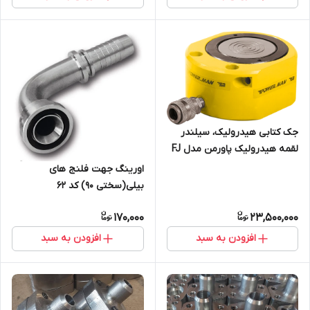
جک کتابی هیدرولیک، سیلندر
لقمه هیدرولیک پاورمن مدل FJ
معادل جک کتابی انرپک
اورینگ جهت فلنج های
ENERPACمدل RSM و جک کتابی
بیلی(سختی 90) کد 62
هایفورس مدل HPS
170,000
23,500,000
افزودن به سبد
افزودن به سبد