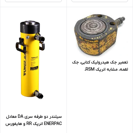
تعمیر جک هیدرولیک کتابی، جک
لقمه، مشابه انرپک RSM،
هایفورس HPS
سیلندر دو طرفه سری DA معادل
ENERPAC انرپک RR و هایفورس
HDA