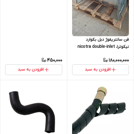
فن سانتریفوژ دبل بکوارد
نیکوترا، nicotra double-inlet
backward-curved impeller
450,000
180,000,000
geometry
افزودن به سبد
افزودن به سبد