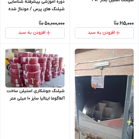
شیلنگ استیل بخار 304
دوره آموزشی پیشرفته شناسایی
شیلنگ های پرس / مونتاژ شده
50,000,000
615,000
افزودن به سبد
افزودن به سبد
شیلنگ جوشکاری استیلن ساخت
آلفاگوما ایتالیا سایز 10 میلی متر
کد 081AH