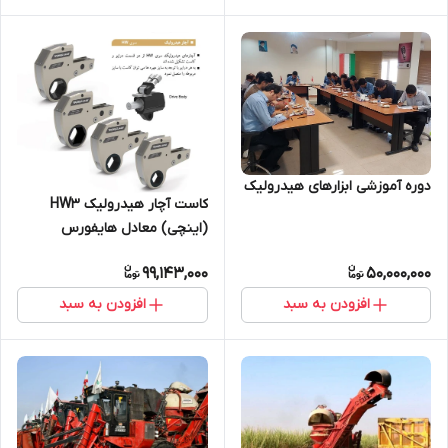
دوره آموزشی ابزارهای هیدرولیک
کاست آچار هیدرولیک HW3
(اینچی) معادل هایفورس
TWH27NRH
99,143,000
50,000,000
افزودن به سبد
افزودن به سبد