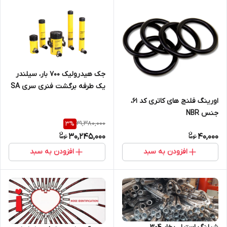
جک هیدرولیک 700 بار، سیلندر
یک طرفه برگشت فنری سری SA
معادل جک هیدرولیک انرپک
اورینگ فلنج های کاتری کد 61،
ENERPAC سری RC و هایفورس
جنس NBR
HSS
31,380,000
3
%
30,245,000
40,000
افزودن به سبد
افزودن به سبد