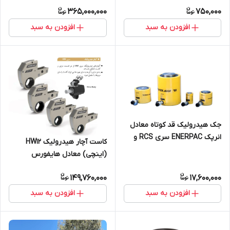
365,000,000
750,000
افزودن به سبد
افزودن به سبد
جک هیدرولیک قد کوتاه معادل
انرپک ENERPAC سری RCS و
کاست آچار هیدرولیک HW12
هایفورس سری HLS
(اینچی) معادل هایفورس
TWH120NRH
149,760,000
17,600,000
افزودن به سبد
افزودن به سبد