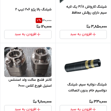
شیلنگ کارواش 3/8 یک لایه
شیلنگ بالا پژو 206 تیپ 2
سیم دارای روکش محافظ
پلاستیکی، دارای گواهی تست
130,000
7
%
هیدرواستاتیک
120,000
3,850,000
افزودن به سبد
افزودن به سبد
کانتر فلنج ساکت ولد استنلس
شیلنگ دولایه سیم، شیلنگ
استیل فورج کلاس 6000
دولاسیم خام بدون اتصالات
9,800,000
330,000
افزودن به سبد
افزودن به سبد