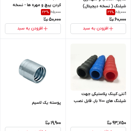
کردن پیچ و مهره ها - نسخه
شیلنگ ( نسخه دیجیتال)
دیجیتالی
65,000
85,000
23
%
29
%
50,000
60,000
افزودن به سبد
افزودن به سبد
آنتی کینک پلاستیکی جهت
شیلنگ های 700 بار، قابل نصب
پوسته یک لاسیم
روی شیلنگ انرپک و شیلنگ
هایفورس
19,900
93,750