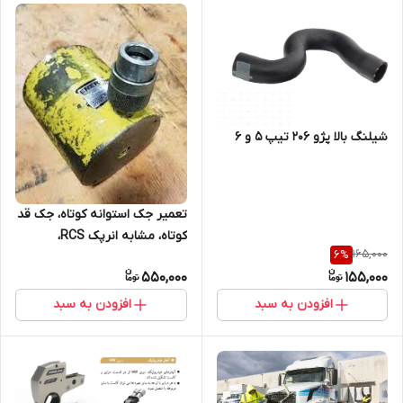
شیلنگ بالا پژو 206 تیپ 5 و 6
تعمیر جک استوانه کوتاه، جک قد
کوتاه، مشابه انرپک RCS،
165,000
6
%
هایفورس HLS
550,000
155,000
افزودن به سبد
افزودن به سبد