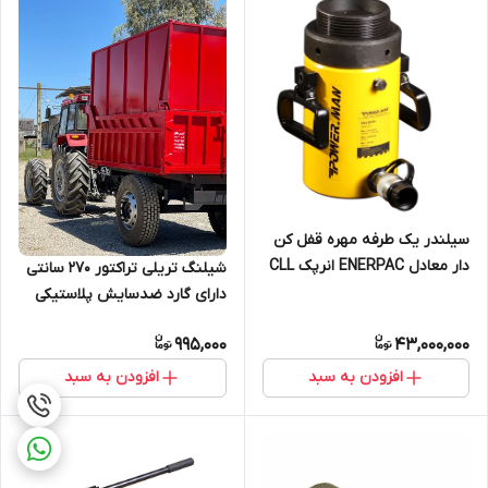
سیلندر یک طرفه مهره قفل کن
دار معادل ENERPAC انرپک CLL
شیلنگ تریلی تراکتور 270 سانتی
و هایفورس HFG
دارای گارد ضدسایش پلاستیکی
995,000
43,000,000
افزودن به سبد
افزودن به سبد