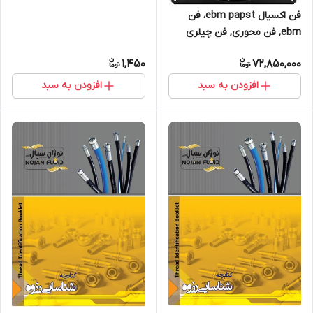
فن اکسیال ebm papst، فن
ebm, فن محوری, فن چیلری
1,450
72,850,000
افزودن به سبد
افزودن به سبد