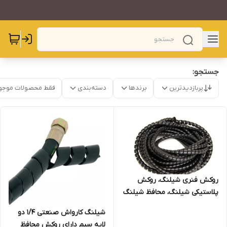
جستجو:
پربازدیدترین
برندها
دسته‌بندی
فقط محصولات موجو
روکش فنری شیلنگ، روکش
پلاستیکی شیلنگ، محافظ شیلنگ
(گارد)، روکش ضدسایش، روکش
شیلنگ کارواش صنعتی 1/4 دو
شیلنگ کارواش
لایه سیم دارای روکش محافظ