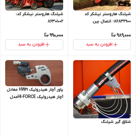
شیلنگ هاروستر نیشکر کد
شیلنگ هاروستر نیشکر کد:
86832900- اتصال بین
86301002
هیدروموتورهای گروپ دیوایدر
990,000
989,000
افزودن به سبد
افزودن به سبد
پاور آچار هیدرولیک HW21 معادل
آچار هیدرولیک HI-FORCEمدل
TWH210NRH
شلاق گیر شیلنگ