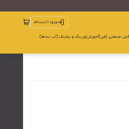
ورود | ثبت‌نام
کش صنعتی (فن)
آموزش
اورینگ و پکینگ (آب بندها)