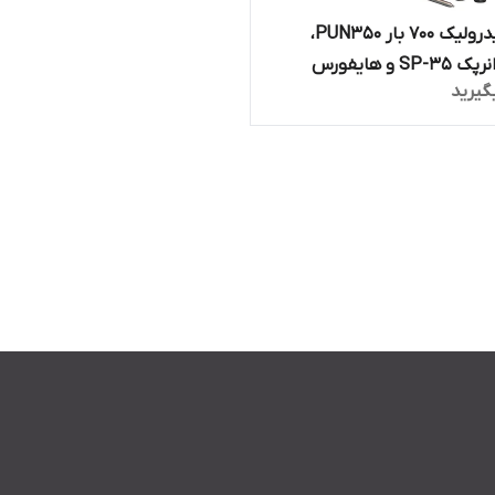
پانچ هیدرولیک 700 بار PUN350،
معادل انرپک SP-35 و هایفورس
گیرید