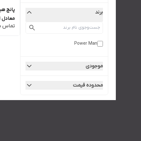
برند
تماس ب
HHP30
Power Man
موجودی
محدوده قیمت