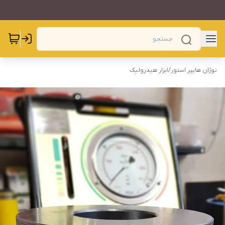
نوژان هایپر استور
/
ابزار هیدرولیک