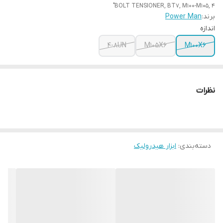
BOLT TENSIONER, BT7, M100-M105, 4"
برند:
Power Man
اندازه
4-8UN
M105X6
M100X6
نظرات
دسته‌بندی
:
ابزار هیدرولیک