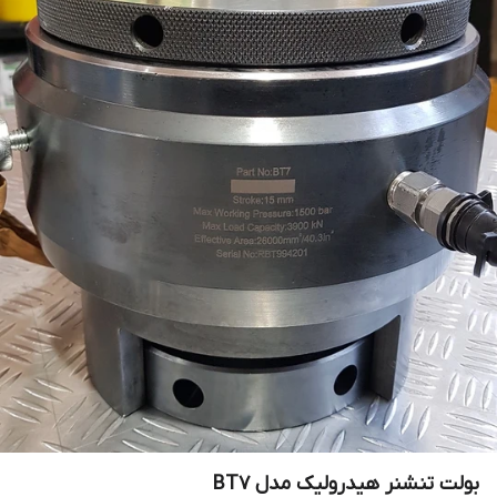
بولت تنشنر هیدرولیک مدل BT7