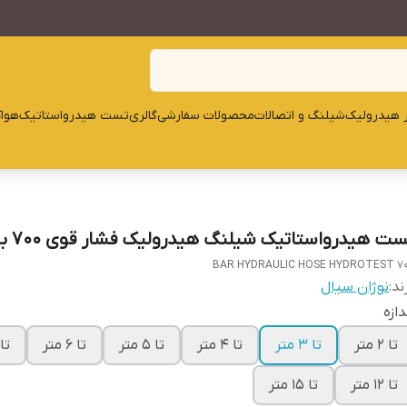
ار هیدرولیک
شیلنگ و اتصالات
محصولات سفارشی
گالری
تست هیدرواستاتیک
هوا
ست هیدرواستاتیک شیلنگ هیدرولیک فشار قوی 700 بار
700 BAR HYDRAULIC 
ند:
نوژان سیال
دازه
تا 2 متر
تا 3 متر
تا 4 متر
تا 5 متر
تا 6 متر
تا 9 م
تا 12 متر
تا 15 متر