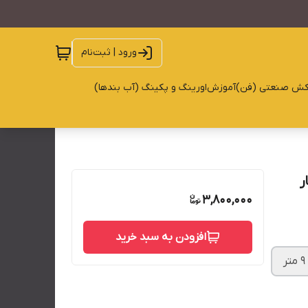
ورود | ثبت‌نام
کش صنعتی (فن)
آموزش
اورینگ و پکینگ (آب بندها)
3,800,000
افزودن به سبد خرید
تر