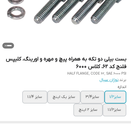
بست بیلی دو تکه به همراه پیچ و مهره و اورینگ، کلیپس
فلنج کد 62، کلاس 6000
HALF FLANGE, CODE 62, SAE 6000 PSI
برند:
نوژان سیال
اندازه
سایز1/2
سایز3/4
سایز یک اینچ
سایز 1.1/4
سایز1.1/2
سایز 2 اینچ