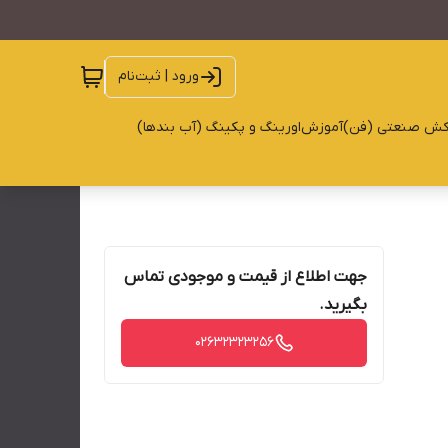
ورود | ثبت‌نام
کش صنعتی (فن)
آموزش
اورینگ و پکینگ (آب بندها)
جهت اطلاع از قیمت و موجودی تماس
بگیرید.
02632323256