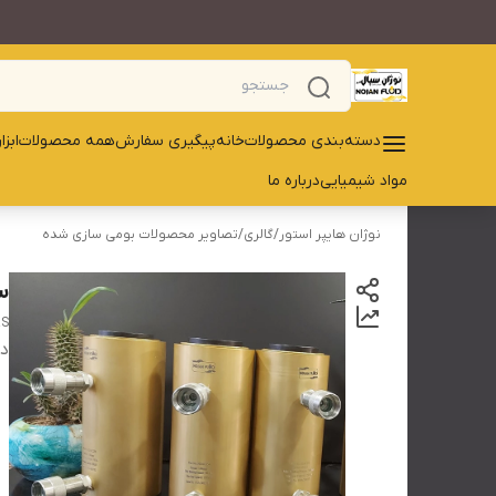
دسته‌بندی محصولات
خانه
پیگیری سفارش
همه محصولات
ابز
مواد شیمیایی
درباره ما
نوژان هایپر استور
/
گالری
/
تصاویر محصولات بومی سازی شده
س
RS
دس