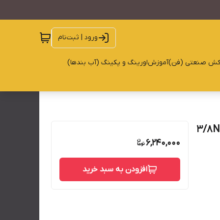
ورود | ثبت‌نام
کش صنعتی (فن)
آموزش
اورینگ و پکینگ (آب بندها)
ار قوی 700 بار 1/4 پیچی کامل 3/8NPT
6,240,000
افزودن به سبد خرید