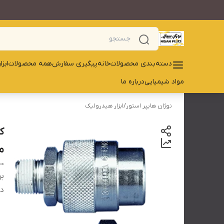
دسته‌بندی محصولات
خانه
پیگیری سفارش
همه محصولات
ابز
مواد شیمیایی
درباره ما
نوژان هایپر استور
/
ابزار هیدرولیک
معا
ING 3/8NPT- C604
بر
دس