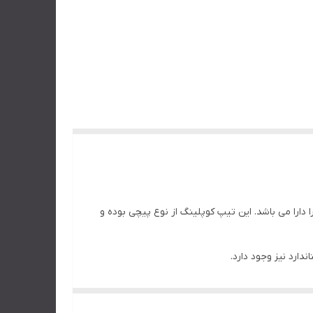
ای 700 باری ساخته شده توسط سازندگان مختلف را دارا می باشد. این تیپ کوپلینگ از نوع پیچی بوده و
رد نیز وجود دارد.