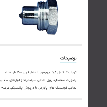
توضیحات
بصورت استاندارد روی تمامی سیلندرها و ابزارهای 700 باری نصب می شوند.
تمامی کوپلینگ های پاورمن با درپوش پلاستیکی عرضه م