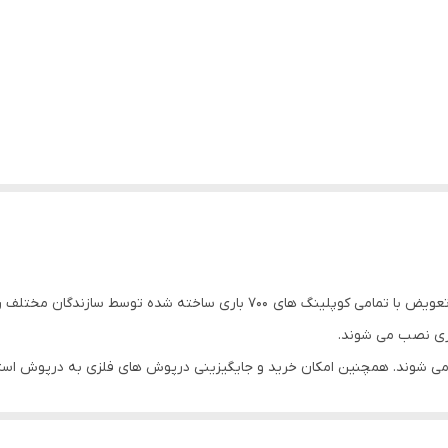
کوپلینگ کامل 3/8 پاورمن با فشار کاری 700 بار، قابلیت تعویض با تمامی کوپلینگ ه
ی شوند. همچنین امکان خرید و جایگیزینی درپوش های فلزی به درپوش استاندا