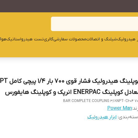
ار هیدرولیک
شیلنگ و اتصالات
محصولات سفارشی
گالری
تست هیدرواستاتیک
هوا
کوپلینگ هیدرولیک فش
دل کوپلینگ ENERPAC انرپک و کوپلینگ هایفورس
700 BAR COMPLETE COUPL
ند:
Power Man
ته‌بندی
:
ابزار هیدرولیک