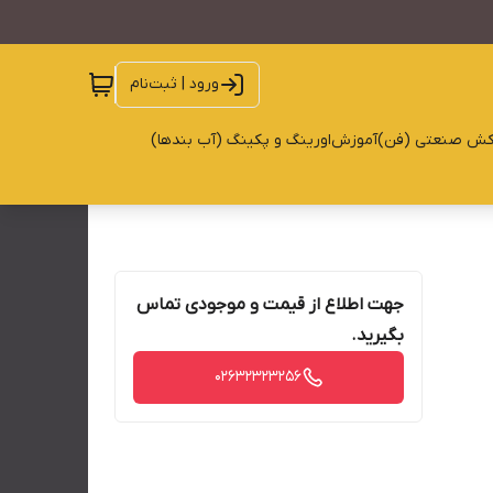
ورود | ثبت‌نام
کش صنعتی (فن)
آموزش
اورینگ و پکینگ (آب بندها)
جهت اطلاع از قیمت و موجودی تماس
بگیرید.
02632323256