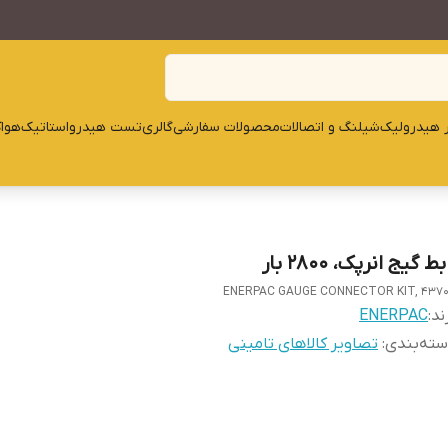
ار هیدرولیک
شیلنگ و اتصالات
محصولات سفارشی
گالری
تست هیدرواستاتیک
هوا
بط گیج انرپک، 2800 بار
ENERPAC GAUGE CONNECTOR KIT, 437
ند:
ENERPAC
ته‌بندی
:
تصاویر کالاهای تامینی