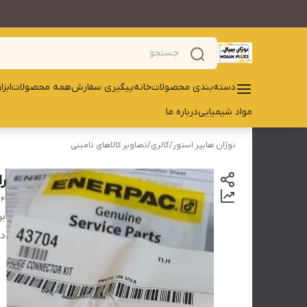
دسته‌بندی محصولات
خانه
پیگیری سفارش
همه محصولات
ابز
مواد شیمیایی
درباره ما
نوژان هایپر استور
/
گالری
/
تصاویر کالاهای تامینی
را
04
بر
دس