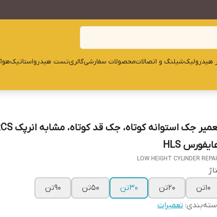
ار هیدرولیک
شیلنگ و اتصالات
محصولات سفارشی
گالری
تست هیدرواستاتیک
هوا
یفورس HLS
LOW HEIGHT CYLINDER REPA
اژ
10تن
20تن
30تن
50تن
90تن
ته‌بندی
:
تعمیرات