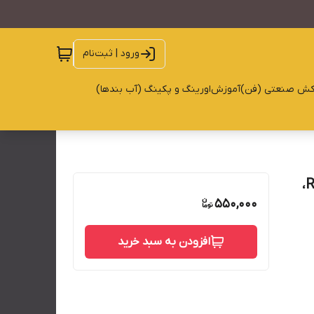
ورود | ثبت‌نام
کش صنعتی (فن)
آموزش
اورینگ و پکینگ (آب بندها)
تعمیر جک استوانه کوتاه، جک قد کوتاه، مشابه انرپک RCS،
550,000
افزودن به سبد خرید