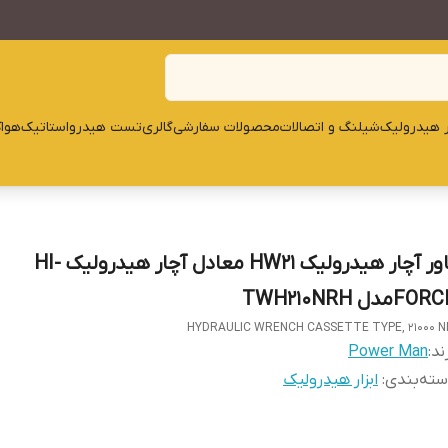
ار هیدرولیک
شیلنگ و اتصالات
محصولات سفارشی
گالری
تست هیدرواستاتیک
هوا
پاور آچار هیدرولیک HW21 معادل آچار هیدرولیک HI-
FOمدل TWH210NRH
HYDRAULIC WRENCH CASSETTE TYPE, 21000 
ند:
Power Man
ته‌بندی
:
ابزار هیدرولیک