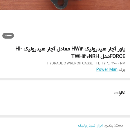
پاور آچار هیدرولیک HW12 معادل آچار هیدرولیک HI-
FORCEمدل TWH120NRH
HYDRAULIC WRENCH CASSETTE TYPE, 12000 NM
برند:
Power Man
نظرات
دسته‌بندی
:
ابزار هیدرولیک