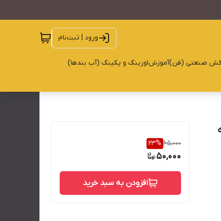
ورود | ثبت‌نام
کش صنعتی (فن)
آموزش
اورینگ و پکینگ (آب بندها)
23
%
65,000
50,000
افزودن به سبد خرید