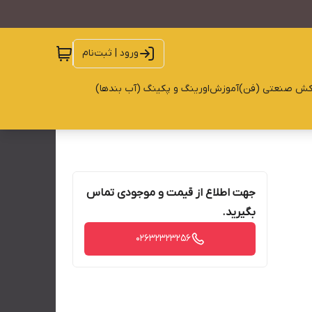
ورود | ثبت‌نام
کش صنعتی (فن)
آموزش
اورینگ و پکینگ (آب بندها)
جهت اطلاع از قیمت و موجودی تماس
بگیرید.
02632323256