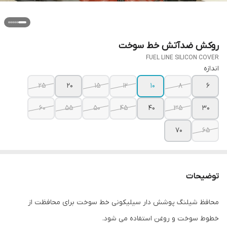
روکش ضدآتش خط سوخت
FUEL LINE SILICON COVER
اندازه
25
20
15
12
10
8
6
60
55
50
45
40
35
30
70
65
توضیحات
محافظ شیلنگ پوشش دار سیلیکونی خط سوخت برای محافظت از
خطوط سوخت و روغن استفاده می شود.