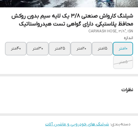
شیلنگ کارواش صنعتی 3/8 یک لایه سیم بدون روکش
محافظ پلاستیکی، دارای گواهی تست هیدرواستاتیک
CARWASH HOSE, 3/8", 1SN
اندازه
10متر
15متر
20متر
25متر
30متر
40متر
5متر
نظرات
دسته‌بندی
:
شیلنگ های خودرویی و ماشین آلات