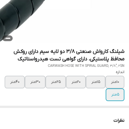
شیلنگ کارواش صنعتی 3/8 دو لایه سیم دارای روکش
محافظ پلاستیکی، دارای گواهی تست هیدرواستاتیک
CARWASH HOSE WITH SPIRAL GUARD, 3/8", 2SN
اندازه
10متر
15متر
20متر
25متر
30متر
40متر
5متر
نظرات