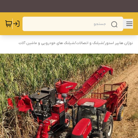
نوژان هایپر استور
/
شیلنگ و اتصالات
/
شیلنگ های خودرویی و ماشین آلات