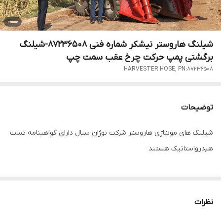
شیلنگ هاروستر نیشکر شماره فنی 87236508-شیلنگ
برگشتی پمپ حرکت چرخ عقب سمت چپ
HARVESTER HOSE, PN:87236508
توضیحات
شیلنگ های مونتاژی هاروستر شرکت نوژان سیال دارای گواهینامه تست
هیدرواستاتیک هستند
نظرات