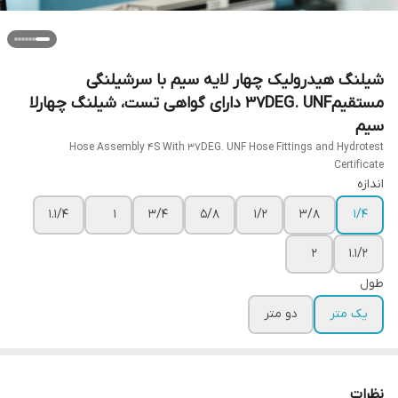
شیلنگ هیدرولیک چهار لایه سیم با سرشیلنگی
مستقیم37DEG. UNF دارای گواهی تست، شیلنگ چهارلا
سیم
Hose Assembly 4S With 37DEG. UNF Hose Fittings and Hydrotest
Certificate
اندازه
1.1/4
1
3/4
5/8
1/2
3/8
1/4
2
1.1/2
طول
یک متر
دو متر
نظرات