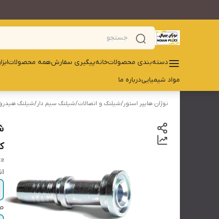
دسته‌بندی محصولات
خانه
پیگیری سفارش
همه محصولات
ابز
مواد شیمیایی
درباره ما
نوژان هایپر استور
/
شیلنگ و اتصالات
/
شیلنگ سیم دار
/
شیلنگ هیدرول
ش
کد61 کلاس 3000 دار
te
ان
ط