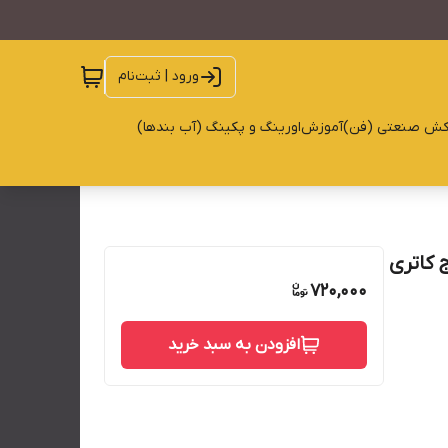
ورود | ثبت‌نام
کش صنعتی (فن)
آموزش
اورینگ و پکینگ (آب بندها)
 کاتری
720,000
افزودن به سبد خرید