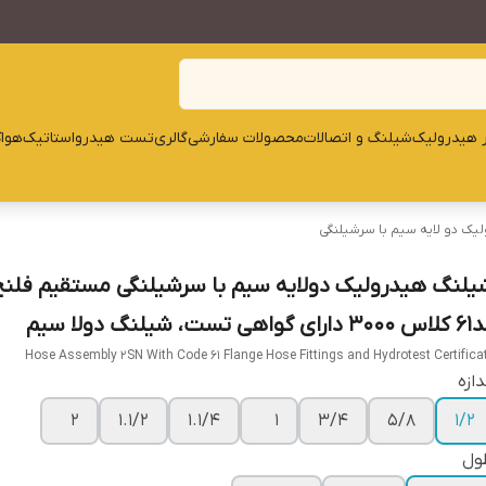
ار هیدرولیک
شیلنگ و اتصالات
محصولات سفارشی
گالری
تست هیدرواستاتیک
هوا
یک دو لایه سیم با سرشیلنگی
یلنگ هیدرولیک دولایه سیم با سرشیلنگی مستقیم فلنج
ای گواهی تست، شیلنگ دولا سیم
Hose Assembly 2SN With Code 61 Flange Hose Fittings and Hydrotest Certifica
دازه
2
1.1/2
1.1/4
1
3/4
5/8
1/2
ول