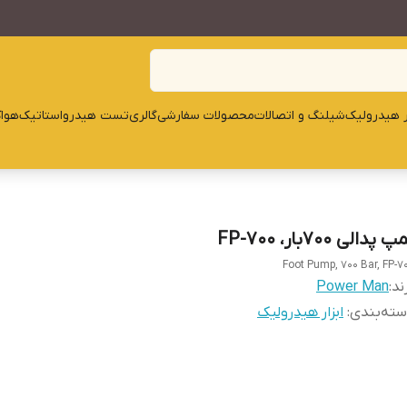
ار هیدرولیک
شیلنگ و اتصالات
محصولات سفارشی
گالری
تست هیدرواستاتیک
هوا
 پدالی 700بار، FP-700
Foot Pump, 700 Bar, FP-7
ند:
Power Man
ته‌بندی
:
ابزار هیدرولیک