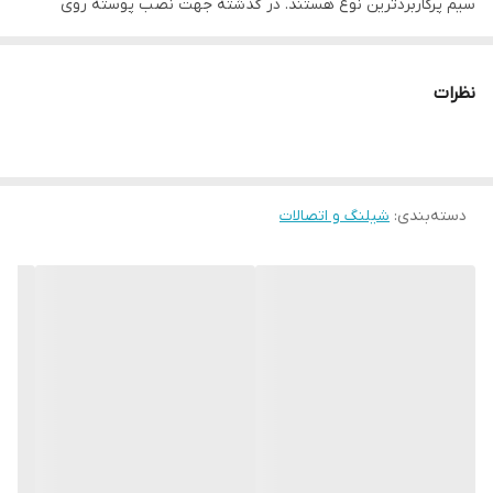
سیم پرکاربردترین نوع هستند. در گذشته جهت نصب پوسته روی
شیلنگ هیدرولیک، نیاز بود که سطح رویه شیلنگ جدا شود (عملیات
پوست گیری). امروزه قریب به اتفاق شیلنگ های یک و دو لایه سیم
نظرات
نیازی به این کار نداشته و بدون انجام عملیات پوست گیری، به راحتی
روی شیلنگ نصب و آماده پرس می شوند.
دسته‌بندی
:
شیلنگ و اتصالات