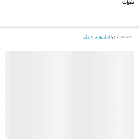
نظرات
با قابلیت چرخش هد تا 360 درجه
پمپ هیدرولیک دو سرعته
برگشت اتوماتیک بعد از تکمیل پرس
دسته‌بندی
:
ابزار هیدرولیک
امکان برگشت دستی ( در صورت نیاز )
فشار شکن اتوماتیک برای جلوگیری از بالا رفتن بیش از حد فشار
دسته هایی از آلومینیوم آلیاژی جهت کاهش وزن
1سال گارانتی و خدمات پس از فروش مادام العمر