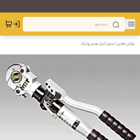
نوژان هایپر استور
/
ابزار هیدرولیک