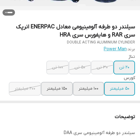
سیلندر دو طرفه آلومینیومی معادل ENERPAC انرپک
سری RAR و هایفورس سری HRA
DOUBLE ACTING ALUMINIUM CYLINDER
برند:
Power Man
تناژ
20 تن
30 تن
50 تن
100 تن
کورس
50 میلیمتر
100 میلیمتر
150 میلیمتر
200 میلیمتر
توضیحات
سیلندر دو طرفه آلومینیومی سری DAA