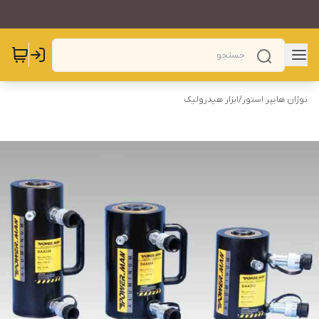
نوژان هایپر استور
/
ابزار هیدرولیک