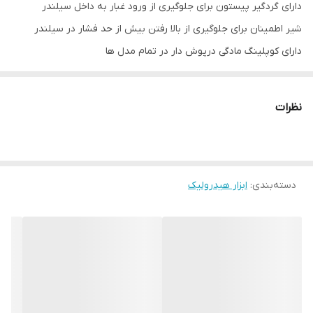
دارای گردگیر پیستون برای جلوگیری از ورود غبار به داخل سیلندر
شیر اطمینان برای جلوگیری از بالا رفتن بیش از حد فشار در سیلندر
دارای کوپلینگ مادگی درپوش دار در تمام مدل ها
نصف وزن سیلندرهای فولادی دو طرفه
دستگیره حمل جدا شونده در تمام مدل ها
نظرات
مجهز به صفحه زیرین و سرجکی از جنس فولاد برای افزابش استحکام
دارای یک سال گارانتی و خدمات پس از فروش مادام العمر
دسته‌بندی
:
ابزار هیدرولیک