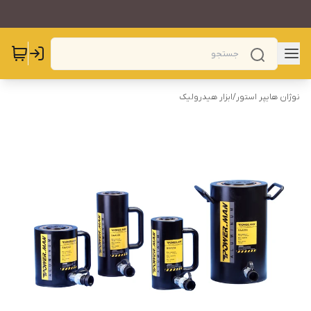
نوژان هایپر استور
/
ابزار هیدرولیک