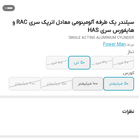
سیلندر یک طرفه آلومینومی معادل انرپک سری RAC و
هایفورس سری HAS
SINGLE ACTING ALUMINIUM CYLINDER
برند:
Power Man
تناژ
20 تن
30 تن
50 تن
100 تن
کورس
50 میلیمتر
100 میلیمتر
150 میلیمتر
200 میلیمتر
نظرات