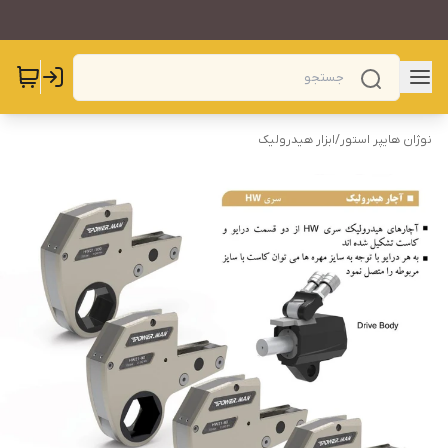
نوژان هایپر استور
/
ابزار هیدرولیک