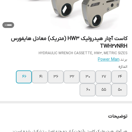
کاست آچار هیدرولیک HW3 (متریک) معادل هایفورس
TWH27NRH
HYDRAULIC WRENCH CASSETTE, HW3, METRIC SIZES
برند:
Power Man
اندازه
46
41
36
32
30
27
24
60
55
50
توضیحات
هر آچار هیدرولیک کاستی(تخت) از دو جزء اصلی تشکیل شده است: