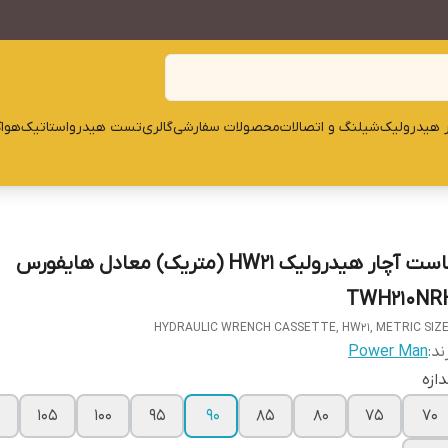
ار هیدرولیک
شیلنگ و اتصالات
محصولات سفارشی
گالری
تست هیدرواستاتیک
هوا
کاست آچار هیدرولیک HW21 (متریک) معادل هایفورس
TWH210NR
HYDRAULIC WRENCH CASSETTE, HW21, METRIC SIZ
ند:
Power Man
دازه
0
105
100
95
90
85
80
75
70