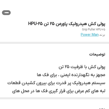
پولی کش هیدرولیک پاورمن 25 تن HPU-25
Grip Puller HPU-25
برند:
Power Man
توضیحات
پولی کش با ظرفیت 25 تن
مجهز به نگهدارنده ایمنی ، برای فک ها
سیستم هیدرولیک پر قدرت برای بیرون کشیدن قطعات
لبه های کم عرض برای قرار گیری فک ها در محل های
تنگ
امکان اجرای عملیات پولی کشی تنها توسط یک نفر