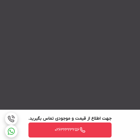
جهت اطلاع از قیمت و موجودی تماس بگیرید.
02632323256