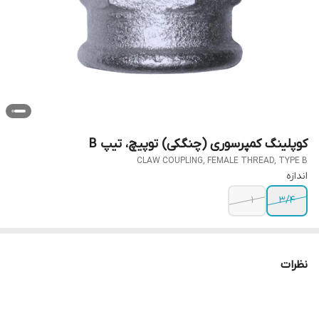
کوپلینگ کمپرسوری (چنگکی) توپیچ، تیپ B
CLAW COUPLING, FEMALE THREAD, TYPE B
اندازه
1
3/4
نظرات