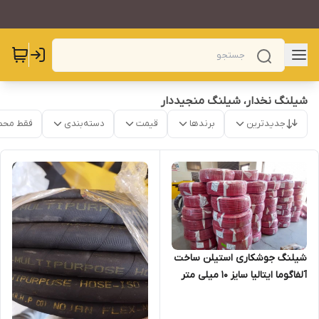
شیلنگ نخدار، شیلنگ منجیددار
جدیدترین
برندها
قیمت
دسته‌بندی
فقط محص
شیلنگ جوشکاری استیلن ساخت
آلفاگوما ایتالیا سایز 10 میلی متر
کد 081AH