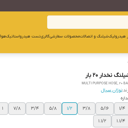
ار هیدرولیک
شیلنگ و اتصالات
محصولات سفارشی
گالری
تست هیدرواستاتیک
هوا
لنگ نخدار 20 بار
MULTI PURPOSE HOSE, 20 B
ند:
نوژان سیال
دازه
1
7/8
3/4
5/8
1/2
3/8
5/16
1/4
1.1/2
1.1/4