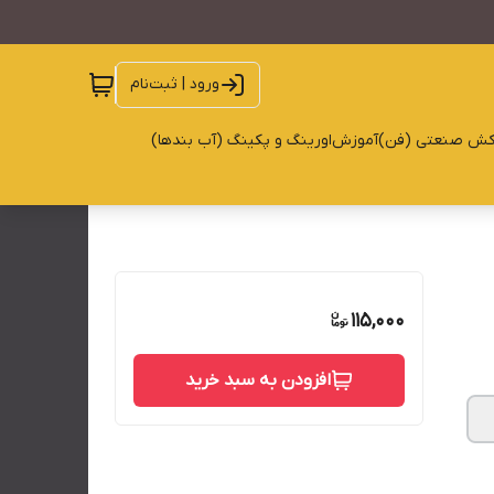
ورود | ثبت‌نام
کش صنعتی (فن)
آموزش
اورینگ و پکینگ (آب بندها)
115,000
افزودن به سبد خرید