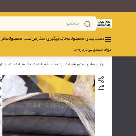
دسته‌بندی محصولات
خانه
پیگیری سفارش
همه محصولات
ابز
مواد شیمیایی
درباره ما
نوژان هایپر استور
/
شیلنگ و اتصالات
/
شیلنگ نخدار، شیلنگ منجیددار
شی
AR
بر
ان