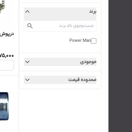
برند
درپوش 
Power Man
75,000
موجودی
محدوده قیمت