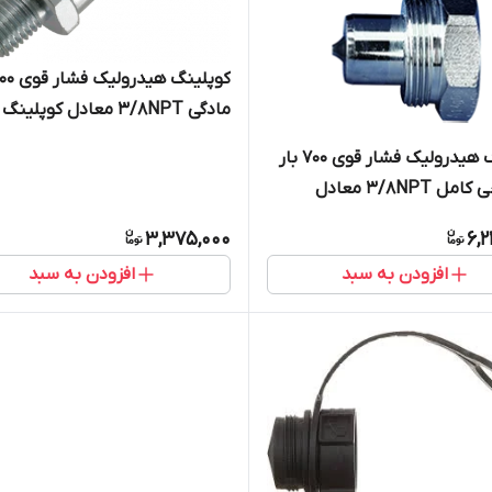
مادگی 3/8NPT معادل کوپلینگ
ENERPAC انرپک و کوپلینگ هایفورس
کوپلینگ هیدرولیک فشار قوی 700 بار
1/4 پیچی کامل 3/8NPT معادل
کوپلینگ ENERPAC انرپک و کوپلینگ
3,375,000
6,
س
افزودن به سبد
افزودن به سبد