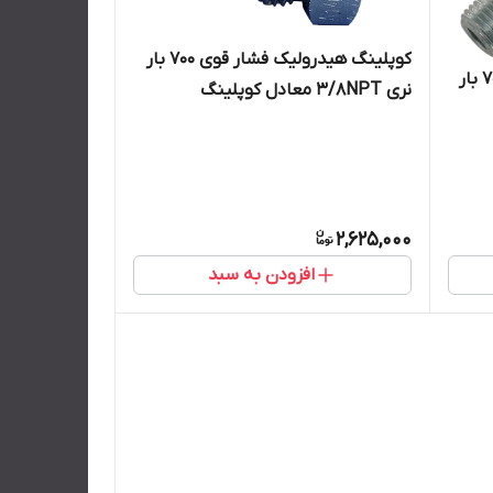
کوپلینگ هیدرولیک فشار قوی 700 بار
کوپلینگ هیدرولیک فشار قوی 700 بار
نری 3/8NPT معادل کوپلینگ
ENERPAC انرپک و کوپلینگ هایفورس
2,625,000
افزودن به سبد