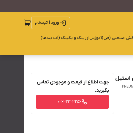
ورود | ثبت‌نام
کش صنعتی (فن)
آموزش
اورینگ و پکینگ (آب بندها)
 استیل
جهت اطلاع از قیمت و موجودی تماس
PNEUM
بگیرید.
02632323256