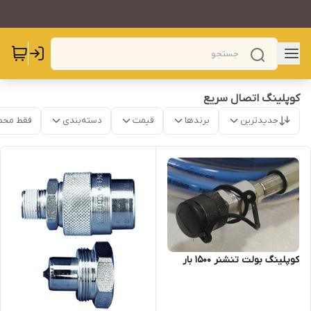
کوپلینگ اتصال سریع
جدیدترین
برندها
قیمت
دسته‌بندی
فقط محص
کوپلینگ بولت تنشنر 1500 بار