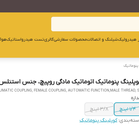
ار هیدرولیک
شیلنگ و اتصالات
محصولات سفارشی
گالری
تست هیدرواستاتیک
هوا
پنوماتیک
وپلینگ پنوماتیک اتوماتیک مادگی روپیچ، جنس استنلس
UMATIC COUPLING, FEMALE COUPLING, AUTOMATIC FUNCTION,MALE THREAD, 
دازه
1/4 اینچ
3/8 اینچ
ته‌بندی
:
کوپلینگ پنوماتیک