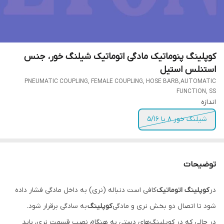
کوپلینگ پنوماتیک مادگی اتوماتیک شیلنگ خور، جنس
استنلس استیل
PNEUMATIC COUPLING, FEMALE COUPLING, HOSE BARB,AUTOMATIC
FUNCTION, SS
اندازه
شیلنگ خور 8 یا 5/16
توضیحات
در
کوپلینگ اتوماتیک
کافی است دنباله (نری) به داخل مادگی فشار داده
شود تا اتصال دو بخش نری و مادگی
کوپلینگ
به سادگی برقرار شود.
در حالی که در کوپلینگ‌های دستی به هنگام نصب قسمت نری، باید